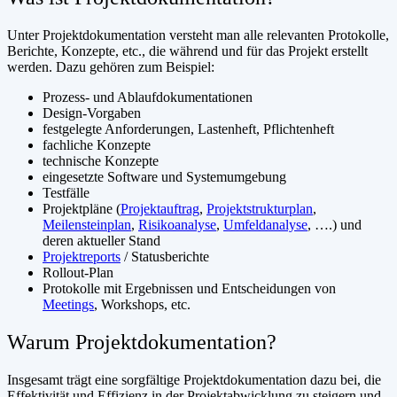
Unter Projektdokumentation versteht man alle relevanten Protokolle,
Berichte, Konzepte, etc., die während und für das Projekt erstellt
werden. Dazu gehören zum Beispiel:
Prozess- und Ablaufdokumentationen
Design-Vorgaben
festgelegte Anforderungen, Lastenheft, Pflichtenheft
fachliche Konzepte
technische Konzepte
eingesetzte Software und Systemumgebung
Testfälle
Projektpläne (
Projektauftrag
,
Projektstrukturplan
,
Meilensteinplan
,
Risikoanalyse
,
Umfeldanalyse
, ….) und
deren aktueller Stand
Projektreports
/ Statusberichte
Rollout-Plan
Protokolle mit Ergebnissen und Entscheidungen von
Meetings
, Workshops, etc.
Warum Projektdokumentation?
Insgesamt trägt eine sorgfältige Projektdokumentation dazu bei, die
Effektivität und Effizienz in der Projektabwicklung zu steigern und