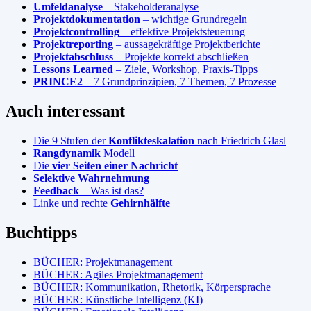
Umfeldanalyse
– Stakeholderanalyse
Projektdokumentation
– wichtige Grundregeln
Projektcontrolling
– effektive Projektsteuerung
Projektreporting
– aussagekräftige Projektberichte
Projektabschluss
– Projekte korrekt abschließen
Lessons Learned
– Ziele, Workshop, Praxis-Tipps
PRINCE2
– 7 Grundprinzipien, 7 Themen, 7 Prozesse
Auch interessant
Die 9 Stufen der
Konflikteskalation
nach Friedrich Glasl
Rangdynamik
Modell
Die
vier Seiten einer Nachricht
Selektive Wahrnehmung
Feedback
– Was ist das?
Linke und rechte
Gehirnhälfte
Buchtipps
BÜCHER: Projektmanagement
BÜCHER: Agiles Projektmanagement
BÜCHER: Kommunikation, Rhetorik, Körpersprache
BÜCHER: Künstliche Intelligenz (KI)