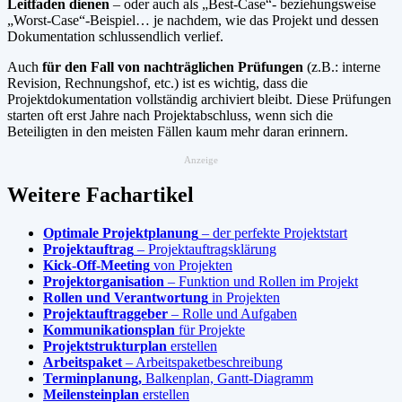
Leitfaden dienen
– oder auch als „Best-Case“- beziehungsweise
„Worst-Case“-Beispiel… je nachdem, wie das Projekt und dessen
Dokumentation schlussendlich verlief.
Auch
für den Fall von nachträglichen Prüfungen
(z.B.: interne
Revision, Rechnungshof, etc.) ist es wichtig, dass die
Projektdokumentation vollständig archiviert bleibt. Diese Prüfungen
starten oft erst Jahre nach Projektabschluss, wenn sich die
Beteiligten in den meisten Fällen kaum mehr daran erinnern.
Anzeige
Weitere Fachartikel
Optimale Projektplanung
– der perfekte Projektstart
Projektauftrag
– Projektauftragsklärung
Kick-Off-Meeting
von Projekten
Projektorganisation
– Funktion und Rollen im Projekt
Rollen und Verantwortung
in Projekten
Projektauftraggeber
– Rolle und Aufgaben
Kommunikationsplan
für Projekte
Projektstrukturplan
erstellen
Arbeitspaket
– Arbeitspaketbeschreibung
Terminplanung,
Balkenplan, Gantt-Diagramm
Meilensteinplan
erstellen